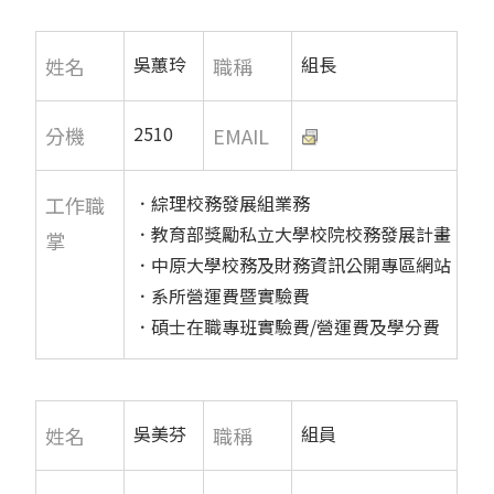
吳蕙玲
組長
姓名
職稱
2510
分機
EMAIL
．綜理校務發展組業務
工作職
．教育部獎勵私立大學校院校務發展計畫
掌
．中原大學校務及財務資訊公開專區網站
．系所營運費暨實驗費
．碩士在職專班實驗費/營運費及學分費
吳美芬
組員
姓名
職稱