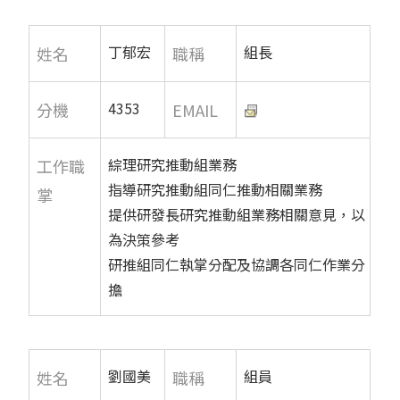
丁郁宏
組長
姓名
職稱
4353
分機
EMAIL
綜理研究推動組業務
工作職
指導研究推動組同仁推動相關業務
掌
提供研發長研究推動組業務相關意見，以
為決策參考
研推組同仁執掌分配及協調各同仁作業分
擔
劉國美
組員
姓名
職稱