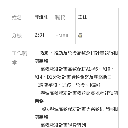
郭維珊
主任
姓名
職稱
2531
分機
EMAIL
． 規劃、推動及管考高教深耕計畫執行相
工作職
關業務
掌
． 高教深耕計畫高教深耕A1-A6、A10、
A14、D1分項計畫資料彙整及聯絡窗口
（經費審核、追蹤、管考、協調）
． 辦理高教深耕計畫教育部實地考評相關
業務
． 協助辦理高教深耕計畫專案教師聘用相
關業務
． 高教深耕計畫經費編列