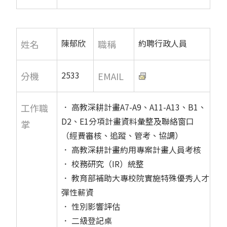
陳郁欣
約聘行政人員
姓名
職稱
2533
分機
EMAIL
． 高教深耕計畫A7-A9、A11-A13、B1、
工作職
D2、E1分項計畫資料彙整及聯絡窗口
掌
（經費審核、追蹤、管考、協調）
． 高教深耕計畫約用專案計畫人員考核
． 校務研究（IR）統整
． 教育部補助大專校院實施特殊優秀人才
彈性薪資
． 性別影響評估
． 二級登記桌