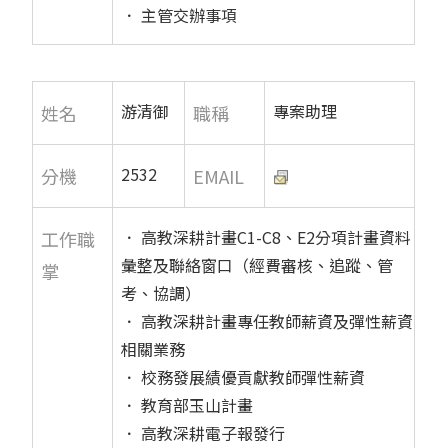
． 主管交辦事項
游清御
專案助理
姓名
職稱
2532
分機
EMAIL
． 高教深耕計畫C1-C8、E2分項計畫資料
工作職
彙整及聯絡窗口（經費審核、追蹤、管
掌
考、協調）
． 高教深耕計畫專任教師薪資及彈性薪資
相關業務
． 校務發展績優貢獻教師彈性薪資
． 教育部玉山計畫
． 高教深耕電子報發行