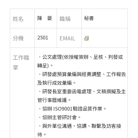
陳 晏
秘書
姓名
職稱
2501
分機
EMAIL
．公文處理(依授權簽辦、呈核、判發或
工作職
轉呈)。
掌
．研發處預算彙編與經費調整、工作報告
及執行成效彙編。
．研發長室重要函電處理、文稿撰擬及主
管行事曆維護。
．協辦 ISO9001驗證品質作業。
．協辦主管研討會。
．與外單位溝通、協調、聯繫及訪客接
待。