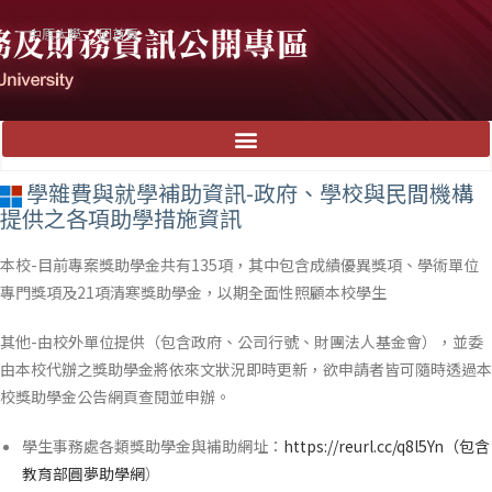
中原大學
回首頁
學雜費與就學補助資訊-政府、學校與民間機構
提供之各項助學措施資訊
本校-目前專案獎助學金共有135項，其中包含成績優異獎項、學術單位
專門獎項及21項清寒獎助學金，以期全面性照顧本校學生
其他-由校外單位提供（包含政府、公司行號、財團法人基金會），並委
由本校代辦之獎助學金將依來文狀況即時更新，欲申請者皆可隨時透過本
校獎助學金公告網頁查閱並申辦。
學生事務處各類獎助學金與補助網址：
https://reurl.cc/q8l5Yn（包含
教育部圓夢助學網
）