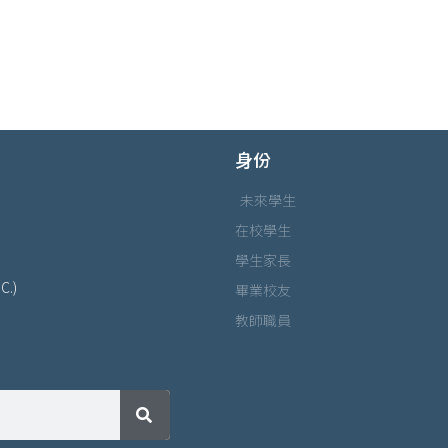
身份
未來學生
在校學生
學生家長
C.)
畢業校友
教師職員