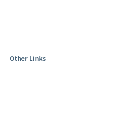
【表單】中央政府各機關派赴大陸地區、香港及
澳門出差人員生活費日支數額表
99-110學年度獲補助教師出席國際會議名單
Other Links
國科會
國科會補助出席國際會議Q&A問答集
國科會補助國內專家學者出席國際學術會議作業
要點
國科會補助學者出席國際會議相關表單