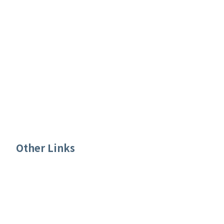
【表單】本校補助教師短期出國研究進修結案報
告書
【表單】本校補助教師短期出國研究進修計畫書
【表單】中原大學國際合作暨學術補助處理單
【其他】歷年獎勵教師研究進修暨短期出國研究
進修核定名單
Other Links
國科會
國科會補助科學與技術人員國外短期研究作業要
點