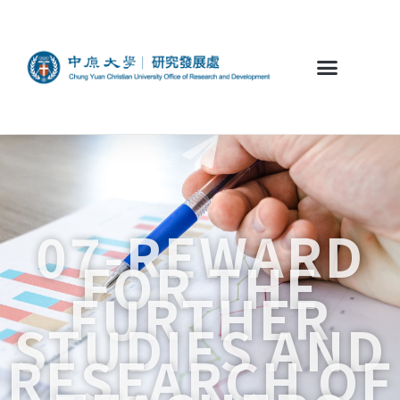
07-REWARD
FOR THE
FURTHER
STUDIES AND
RESEARCH OF