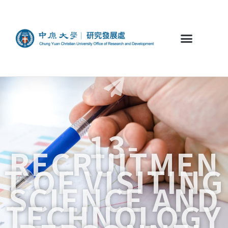
13-
RECRUITMEN
T OF VISITING
SCIENCE AND
TECHNOLOGY