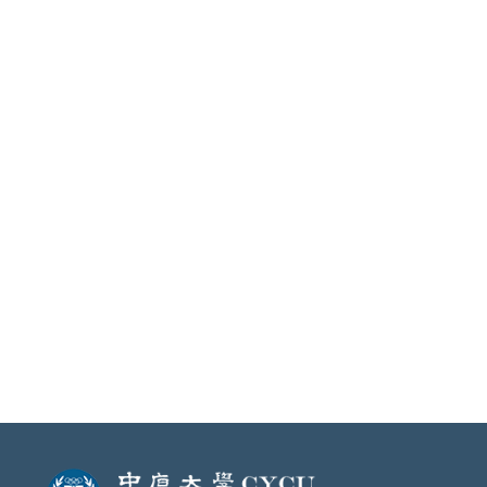
國科會補助補助延攬客座科技人才Q&A
國科會補助延攬人文及社會科學博士後研究人員
試行要點及申請書
國科會補助延攬研究學者暨執行專題研究計畫作
業要點及申請書
國科會補助延攬研究學者暨執行專題研究計畫
Q&A
國科會補助延攬科技人才執行作業相關表格