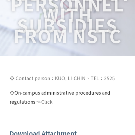
PERSONNEL
WITH
SUBSIDIES
FROM NSTC
❖ Contact person：KUO, LI-CHIN、TEL：2525
❖
On-campus administrative procedures and
regulations
☜Click
Download Attachment