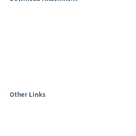
【辦法】中原大學執行國科會研究計畫專任助理
暨博士後研究人員支薪辦法
【表單】中原大學研究計畫處理單
【其他】延攬科技人才報銷案常見問題彙整
【其他】國科會補助國外學者專家來臺從事科技
合作研究活動支付費用最高標準表
Other Links
國科會首頁
國科會補助補助延攬客座科技人才作業要點及申
請書